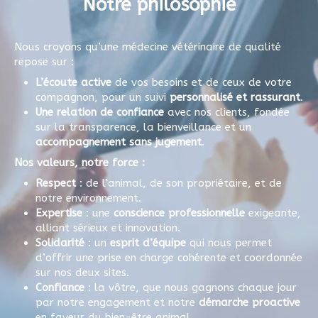
Notre philosophie
Nous croyons qu’une médecine vétérinaire de qualité
repose sur :
L’écoute active
de vos besoins et de ceux de votre
compagnon, pour un suivi
personnalisé et rassurant
.
Une relation de confiance
avec nos clients, fondée
sur la transparence, la bienveillance et un
accompagnement sans jugement
.
Nos valeurs, notre force :
Respect
: de l’animal, de son propriétaire, et de
notre environnement.
Expertise
: une
conscience professionnelle
exigeante,
alliant sérieux et innovation.
Solidarité
: un
esprit d’équipe
qui nous permet
d’offrir une prise en charge cohérente et coordonnée
sur nos deux sites.
Confiance
: la vôtre, que nous gagnons chaque jour
par notre engagement et notre
démarche proactive
en faveur du bien-être animal.