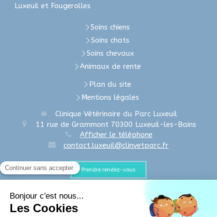
Luxeuil et Fougerolles
Soins chiens
Soins chats
Soins chevaux
Animaux de rente
Plan du site
Mentions légales
Clinique Vétérinaire du Parc Luxeuil
11 rue de Grammont
70300
Luxeuil-les-Bains
Afficher le téléphone
contact.luxeuil@clinvetparc.fr
Prendre rendez-vous
Clinique Vétérinaire du Parc Fougerolles
16, rue de la Gare
70220
Fougerolles
Afficher le téléphone