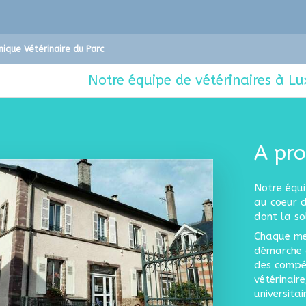
inique Vétérinaire du Parc
Notre équipe de vétérinaires à Lu
A pro
Notre équ
au coeur 
dont la sol
Chaque me
démarche d
des compé
vétérinair
universita