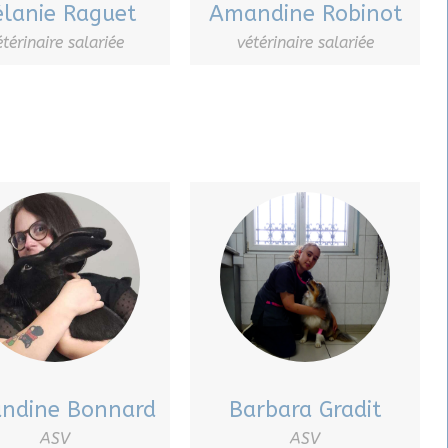
lanie Raguet
Amandine Robinot
étérinaire salariée
vétérinaire salariée
ndine Bonnard
Barbara Gradit
ASV
ASV