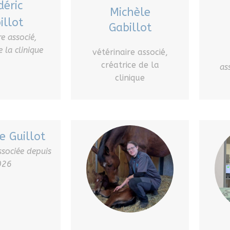
déric
Michèle
illot
Gabillot
re associé,
 la clinique
vétérinaire associé,
créatrice de la
as
clinique
e Guillot
ssociée depuis
026