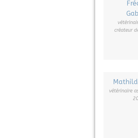
Fré
Gab
vétérinai
créateur de
Mathild
vétérinaire a
2