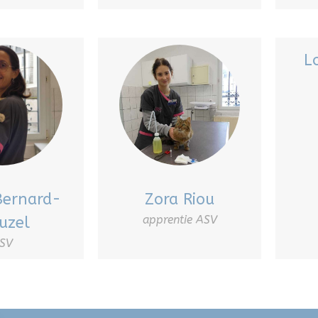
L
Bernard-
Zora Riou
apprentie ASV
uzel
SV