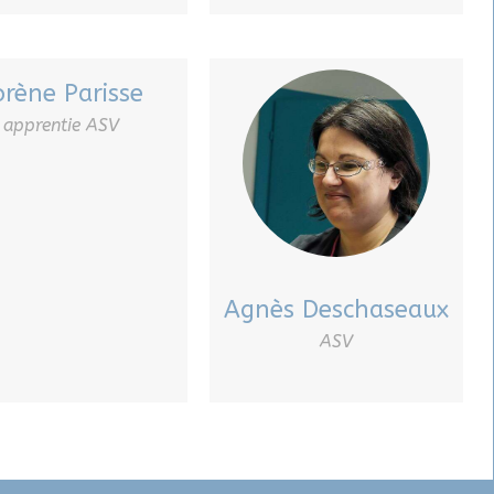
orène Parisse
apprentie ASV
Agnès Deschaseaux
ASV