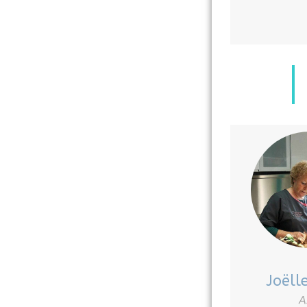
Joëll
A