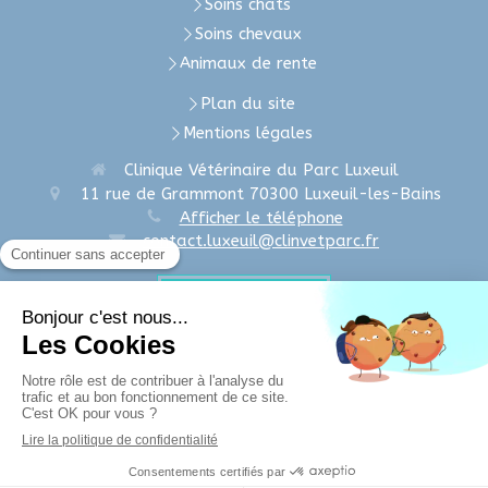
Soins chats
Soins chevaux
Animaux de rente
Plan du site
Mentions légales
Clinique Vétérinaire du Parc Luxeuil
11 rue de Grammont
70300
Luxeuil-les-Bains
Afficher le téléphone
contact.luxeuil@clinvetparc.fr
Prendre rendez-vous
Clinique Vétérinaire du Parc Fougerolles
16, rue de la Gare
70220
Fougerolles
Afficher le téléphone
Création et référencement du site par Simplébo