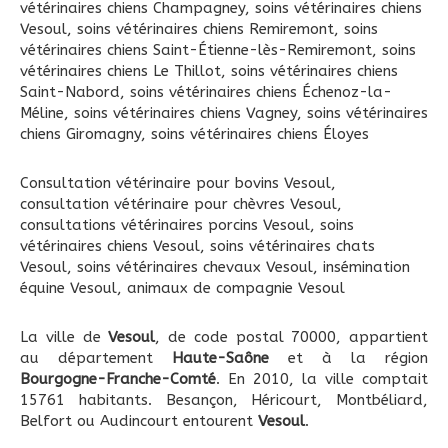
vétérinaires chiens Champagney
,
soins vétérinaires chiens
Vesoul
,
soins vétérinaires chiens Remiremont
,
soins
vétérinaires chiens Saint-Étienne-lès-Remiremont
,
soins
vétérinaires chiens Le Thillot
,
soins vétérinaires chiens
Saint-Nabord
,
soins vétérinaires chiens Échenoz-la-
Méline
,
soins vétérinaires chiens Vagney
,
soins vétérinaires
chiens Giromagny
,
soins vétérinaires chiens Éloyes
Consultation vétérinaire pour bovins Vesoul
,
consultation vétérinaire pour chèvres Vesoul
,
consultations vétérinaires porcins Vesoul
,
soins
vétérinaires chiens Vesoul
,
soins vétérinaires chats
Vesoul
,
soins vétérinaires chevaux Vesoul
,
insémination
équine Vesoul
,
animaux de compagnie Vesoul
La ville de
Vesoul
, de code postal 70000, appartient
au département
Haute-Saône
et à la région
Bourgogne-Franche-Comté
. En 2010, la ville comptait
15761 habitants. Besançon, Héricourt, Montbéliard,
Belfort ou Audincourt entourent
Vesoul
.