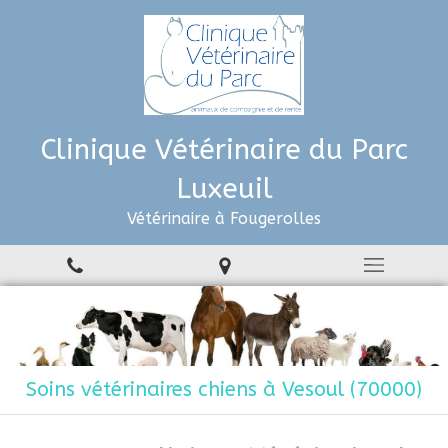
Clinique Vétérinaire du Parc
Luxeuil
Vétérinaire à Fougerolles
Soins vétérinaires chiens à Vesoul (70000)