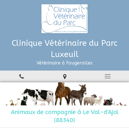
Clinique Vétérinaire du Parc
Luxeuil
Vétérinaire à Fougerolles
Animaux de compagnie à Le Val-d'Ajol
(88340)