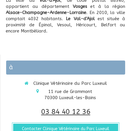
La ville du
Val-d'Ajol
, de code postal 88340,
appartient au département
Vosges
et à la région
Alsace-Champagne-Ardenne-Lorraine
. En 2010, la ville
comptait 4032 habitants.
Le Val-d'Ajol
est située à
proximité de Épinal, Vesoul, Héricourt, Belfort ou
encore Montbéliard.
à
Clinique Vétérinaire du Parc Luxeuil
11 rue de Grammont
70300
Luxeuil-les-Bains
03 84 40 12 36
Contacter Clinique Vétérinaire du Parc Luxeuil