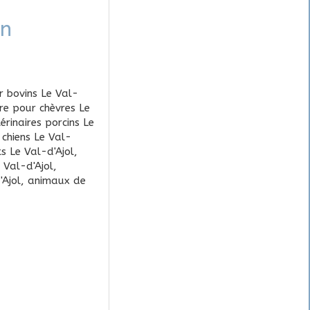
on
r bovins Le Val-
ire pour chèvres Le
érinaires porcins Le
s chiens Le Val-
ts Le Val-d'Ajol
,
 Val-d'Ajol
,
'Ajol
,
animaux de