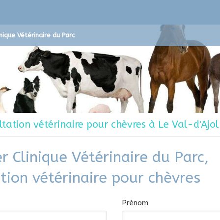
inique Vétérinaire du Parc
ltation vétérinaire pour chèvres à Le Val-d'Ajol
r Clinique Vétérinaire du Parc,
tion vétérinaire pour chèvres
Prénom