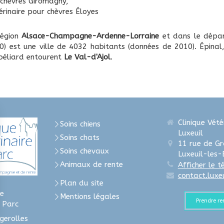
 chèvres Giromagny
,
érinaire pour chèvres Éloyes
région
Alsace-Champagne-Ardenne-Lorraine
et dans le dépa
) est une ville de 4032 habitants (données de 2010). Épinal,
béliard entourent
Le Val-d'Ajol
.
Clinique Vété
Soins chiens
Luxeuil
Soins chats
11 rue de G
Soins chevaux
Luxeuil-les-
Animaux de rente
Afficher le 
contact.luxe
Plan du site
e
Mentions légales
Prendre r
u Parc
gerolles