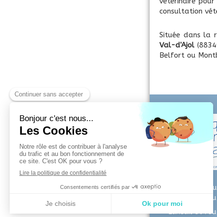
vétérinaire pour
consultation vét
Située dans la 
Val-d'Ajol
(88340
Belfort ou Mont
©2022 Cliniqu
Vétérinaire d
Luxeuil et Fou