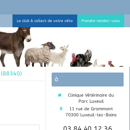
Le click & collect de votre véto
Prendre rendez-vous
 (88340)
à
Clinique Vétérinaire du
Parc Luxeuil
11 rue de Grammont
70300
Luxeuil-les-Bains
03 84 40 12 36