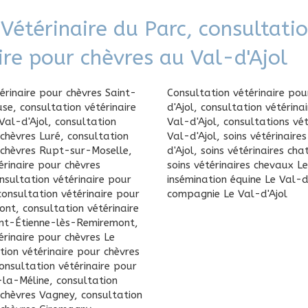
 Vétérinaire du Parc, consultati
ire pour chèvres au Val-d'Ajol
érinaire pour chèvres Saint-
Consultation vétérinaire pou
use
,
consultation vétérinaire
d'Ajol
,
consultation vétérina
Val-d'Ajol
,
consultation
Val-d'Ajol
,
consultations vét
 chèvres Luré
,
consultation
Val-d'Ajol
,
soins vétérinaire
r chèvres Rupt-sur-Moselle
,
d'Ajol
,
soins vétérinaires cha
érinaire pour chèvres
soins vétérinaires chevaux Le
nsultation vétérinaire pour
insémination équine Le Val-d
consultation vétérinaire pour
compagnie Le Val-d'Ajol
ont
,
consultation vétérinaire
int-Étienne-lès-Remiremont
,
érinaire pour chèvres Le
tion vétérinaire pour chèvres
onsultation vétérinaire pour
-la-Méline
,
consultation
 chèvres Vagney
,
consultation