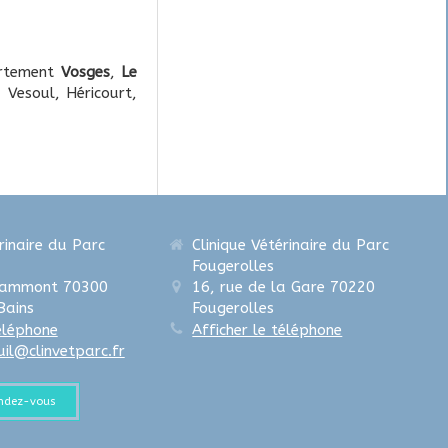
rtement
Vosges
,
Le
 Vesoul, Héricourt,
rinaire du Parc
Clinique Vétérinaire du Parc
Fougerolles
rammont
70300
16, rue de la Gare
70220
Bains
Fougerolles
téléphone
Afficher le téléphone
uil@clinvetparc.fr
endez-vous