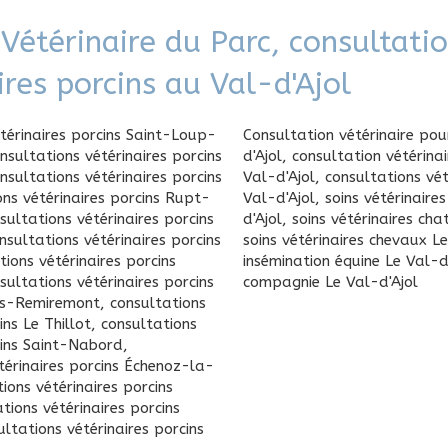
 Vétérinaire du Parc, consultati
ires porcins au Val-d'Ajol
térinaires porcins Saint-Loup-
Consultation vétérinaire pou
nsultations vétérinaires porcins
d'Ajol
,
consultation vétérina
nsultations vétérinaires porcins
Val-d'Ajol
,
consultations vét
ons vétérinaires porcins Rupt-
Val-d'Ajol
,
soins vétérinaire
sultations vétérinaires porcins
d'Ajol
,
soins vétérinaires cha
nsultations vétérinaires porcins
soins vétérinaires chevaux Le
tions vétérinaires porcins
insémination équine Le Val-d
sultations vétérinaires porcins
compagnie Le Val-d'Ajol
ès-Remiremont
,
consultations
ins Le Thillot
,
consultations
cins Saint-Nabord
,
térinaires porcins Échenoz-la-
ions vétérinaires porcins
tions vétérinaires porcins
ultations vétérinaires porcins