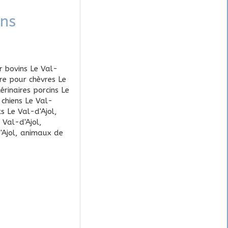
ons
r bovins Le Val-
ire pour chèvres Le
érinaires porcins Le
s chiens Le Val-
ts Le Val-d'Ajol
,
 Val-d'Ajol
,
'Ajol
,
animaux de