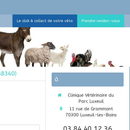
Le click & collect de votre véto
Prendre rendez-vous
(88340)
à
Clinique Vétérinaire du
Parc Luxeuil
11 rue de Grammont
70300
Luxeuil-les-Bains
03 84 40 12 36