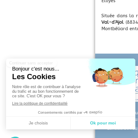
Éloyes
Située dans la 
Val-d'Ajol
(88340
Montbéliard en
©2022 Cliniqu
Vétérinaire d
Luxeuil et Fou