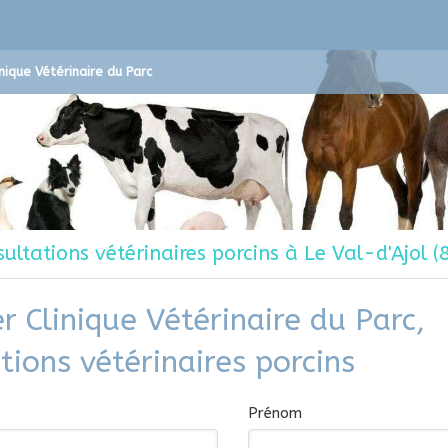
inique Vétérinaire du Parc
ultations vétérinaires porcins à Le Val-d'Ajol 
r Clinique Vétérinaire du Parc,
tions vétérinaires porcins
Prénom