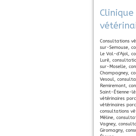
Clinique
vétérina
Consultations vé
sur-Semouse
,
co
Le Val-d'Ajol
,
co
Luré
,
consultati
sur-Moselle
,
con
Champagney
,
co
Vesoul
,
consulta
Remiremont
,
con
Saint-Étienne-l
vétérinaires porc
vétérinaires por
consultations vé
Méline
,
consultat
Vagney
,
consulta
Giromagny
,
cons