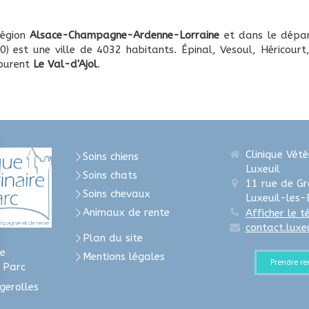
région
Alsace-Champagne-Ardenne-Lorraine
et dans le dépa
) est une ville de 4032 habitants. Épinal, Vesoul, Héricourt
tourent
Le Val-d'Ajol
.
Clinique Vété
Soins chiens
Luxeuil
Soins chats
11 rue de G
Soins chevaux
Luxeuil-les-
Animaux de rente
Afficher le 
contact.luxe
Plan du site
e
Mentions légales
Prendre r
u Parc
gerolles