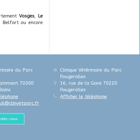
rtement
Vosges
,
Le
, Belfort ou encore
rinaire du Parc
Clinique Vétérinaire du Parc
Fougerolles
rammont
70300
16, rue de la Gare
70220
Bains
Fougerolles
téléphone
Afficher le téléphone
uil@clinvetparc.fr
endez-vous