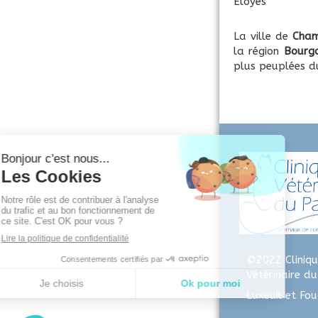
Éloyes
La ville de
Cha
la région
Bourg
plus peuplées d
©2022 Cliniqu
Vétérinaire d
Luxeuil et Fou