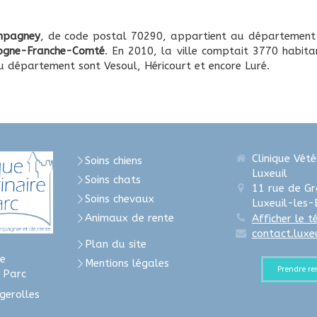
mpagney
, de code postal 70290, appartient au départemen
ogne-Franche-Comté
. En 2010, la ville comptait 3770 habitan
u département sont Vesoul, Héricourt et encore Luré.
Clinique Vété
Soins chiens
Luxeuil
Soins chats
11 rue de G
Soins chevaux
Luxeuil-les-
Animaux de rente
Afficher le 
contact.luxe
Plan du site
e
Mentions légales
Prendre r
u Parc
gerolles