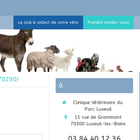
Le click & collect de votre véto
Prendre rendez-vous
70290)
à
Clinique Vétérinaire du
Parc Luxeuil
11 rue de Grammont
70300
Luxeuil-les-Bains
03 84 40 12 36