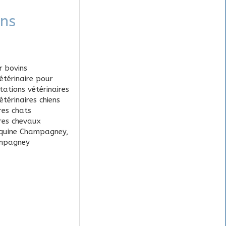
ons
r bovins
étérinaire pour
tations vétérinaires
étérinaires chiens
ires chats
ires chevaux
équine Champagney
,
mpagney