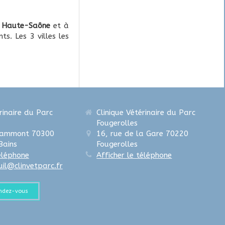
t
Haute-Saône
et à
ts. Les 3 villes les
rinaire du Parc
Clinique Vétérinaire du Parc
Fougerolles
rammont
70300
16, rue de la Gare
70220
Bains
Fougerolles
téléphone
Afficher le téléphone
uil@clinvetparc.fr
endez-vous