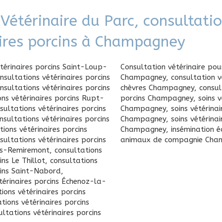
 Vétérinaire du Parc, consultati
aires porcins à Champagney
térinaires porcins Saint-Loup-
Consultation vétérinaire pou
nsultations vétérinaires porcins
Champagney
,
consultation v
nsultations vétérinaires porcins
chèvres Champagney
,
consul
ons vétérinaires porcins Rupt-
porcins Champagney
,
soins v
sultations vétérinaires porcins
Champagney
,
soins vétérina
nsultations vétérinaires porcins
Champagney
,
soins vétérina
tions vétérinaires porcins
Champagney
,
insémination 
sultations vétérinaires porcins
animaux de compagnie Cha
ès-Remiremont
,
consultations
ins Le Thillot
,
consultations
cins Saint-Nabord
,
térinaires porcins Échenoz-la-
ions vétérinaires porcins
tions vétérinaires porcins
ultations vétérinaires porcins