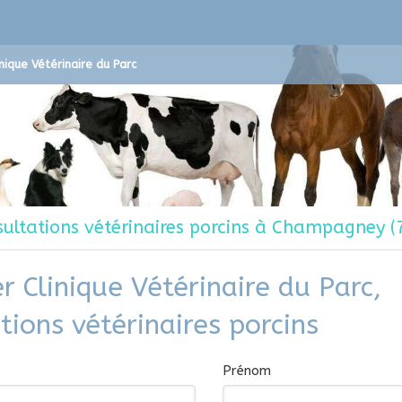
inique Vétérinaire du Parc
ultations vétérinaires porcins à Champagney (
r Clinique Vétérinaire du Parc,
tions vétérinaires porcins
Prénom