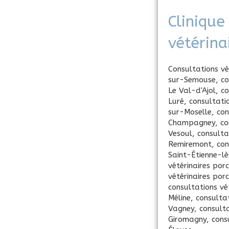
Clinique
vétérin
Consultations vé
sur-Semouse
,
co
Le Val-d'Ajol
,
co
Luré
,
consultati
sur-Moselle
,
con
Champagney
,
co
Vesoul
,
consulta
Remiremont
,
con
Saint-Étienne-l
vétérinaires porc
vétérinaires por
consultations vé
Méline
,
consultat
Vagney
,
consulta
Giromagny
,
cons