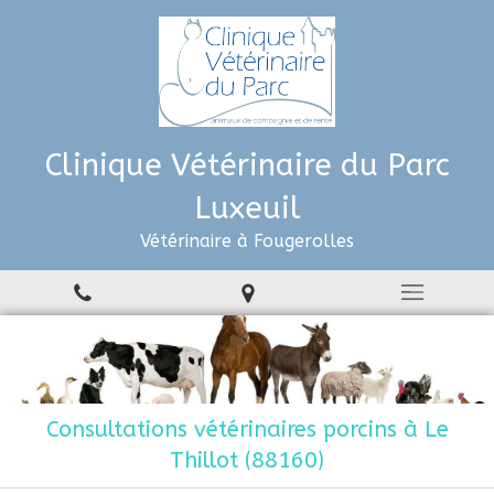
Clinique Vétérinaire du Parc
Luxeuil
Vétérinaire à Fougerolles
Consultations vétérinaires porcins à Le
Thillot (88160)