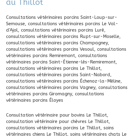
au Thillot
Consultations vétérinaires porcins Saint-Loup-sur-
Semouse
,
consultations vétérinaires porcins Le Val-
d'Ajol
,
consultations vétérinaires porcins Luré
,
consultations vétérinaires porcins Rupt-sur-Moselle
,
consultations vétérinaires porcins Champagney
,
consultations vétérinaires porcins Vesoul
,
consultations
vétérinaires porcins Remiremont
,
consultations
vétérinaires porcins Saint-Étienne-lès-Remiremont
,
consultations vétérinaires porcins Le Thillot
,
consultations vétérinaires porcins Saint-Nabord
,
consultations vétérinaires porcins Échenoz-la-Méline
,
consultations vétérinaires porcins Vagney
,
consultations
vétérinaires porcins Giromagny
,
consultations
vétérinaires porcins Éloyes
Consultation vétérinaire pour bovins Le Thillot
,
consultation vétérinaire pour chèvres Le Thillot
,
consultations vétérinaires porcins Le Thillot
,
soins
vétérinaires chiens Le Thillot
,
soins vétérinaires chats Le