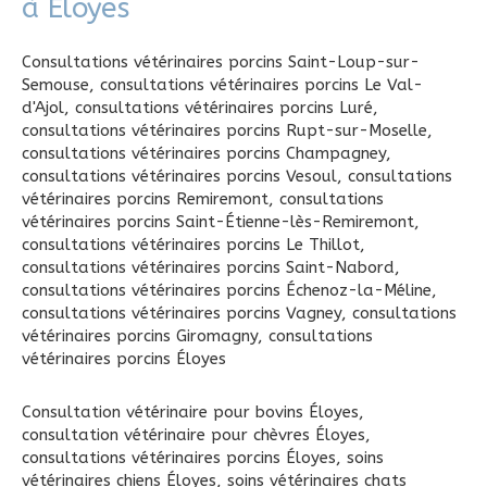
à Éloyes
Consultations vétérinaires porcins Saint-Loup-sur-
Semouse
,
consultations vétérinaires porcins Le Val-
d'Ajol
,
consultations vétérinaires porcins Luré
,
consultations vétérinaires porcins Rupt-sur-Moselle
,
consultations vétérinaires porcins Champagney
,
consultations vétérinaires porcins Vesoul
,
consultations
vétérinaires porcins Remiremont
,
consultations
vétérinaires porcins Saint-Étienne-lès-Remiremont
,
consultations vétérinaires porcins Le Thillot
,
consultations vétérinaires porcins Saint-Nabord
,
consultations vétérinaires porcins Échenoz-la-Méline
,
consultations vétérinaires porcins Vagney
,
consultations
vétérinaires porcins Giromagny
,
consultations
vétérinaires porcins Éloyes
Consultation vétérinaire pour bovins Éloyes
,
consultation vétérinaire pour chèvres Éloyes
,
consultations vétérinaires porcins Éloyes
,
soins
vétérinaires chiens Éloyes
,
soins vétérinaires chats