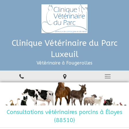
Clinique Vétérinaire du Parc
Luxeuil
Vétérinaire à Fougerolles
Consultations vétérinaires porcins à Éloyes
(88510)