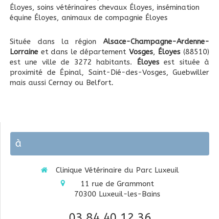
Éloyes
,
soins vétérinaires chevaux Éloyes
,
insémination
équine Éloyes
,
animaux de compagnie Éloyes
Située dans la région
Alsace-Champagne-Ardenne-
Lorraine
et dans le département
Vosges
,
Éloyes
(88510)
est une ville de 3272 habitants.
Éloyes
est située à
proximité de Épinal, Saint-Dié-des-Vosges, Guebwiller
mais aussi Cernay ou Belfort.
à
Clinique Vétérinaire du Parc Luxeuil
11 rue de Grammont
70300
Luxeuil-les-Bains
03 84 40 12 36