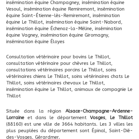
insémination équine Champagney
,
insémination équine
Vesoul
,
insémination équine Remiremont
,
insémination
équine Saint-Étienne-lès-Remiremont
,
insémination
équine Le Thillot
,
insémination équine Saint-Nabord
,
insémination équine Échenoz-la-Méline
,
insémination
équine Vagney
,
insémination équine Giromagny
,
insémination équine Éloyes
Consultation vétérinaire pour bovins Le Thillot
,
consultation vétérinaire pour chèvres Le Thillot
,
consultations vétérinaires porcins Le Thillot
,
soins
vétérinaires chiens Le Thillot
,
soins vétérinaires chats Le
Thillot
,
soins vétérinaires chevaux Le Thillot
,
insémination équine Le Thillot
,
animaux de compagnie Le
Thillot
Située dans la région
Alsace-Champagne-Ardenne-
Lorraine
et dans le département
Vosges
,
Le Thillot
(88160) est une ville de 3664 habitants. Les 3 villes les
plus peuplées du département sont Épinal, Saint-Dié-
des-Vosges, Gérardmer.