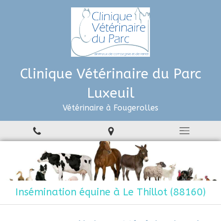
Clinique Vétérinaire du Parc
Luxeuil
Vétérinaire à Fougerolles
Insémination équine à Le Thillot (88160)