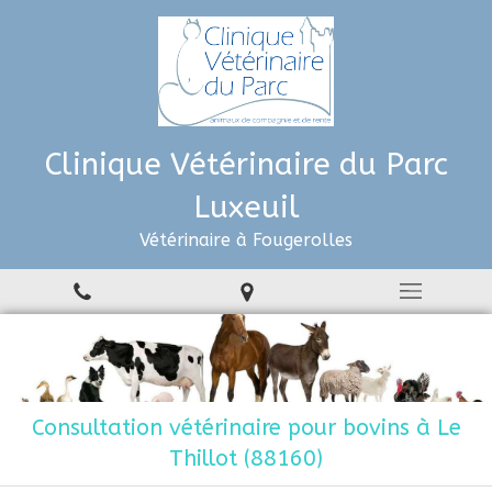
Clinique Vétérinaire du Parc
Luxeuil
Vétérinaire à Fougerolles
Consultation vétérinaire pour bovins à Le
Thillot (88160)