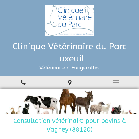
Clinique Vétérinaire du Parc
Luxeuil
Vétérinaire à Fougerolles
Consultation vétérinaire pour bovins à
Vagney (88120)