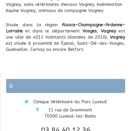
Vagney
,
soins vétérinaires chevaux Vagney
,
insémination
équine Vagney
,
animaux de compagnie Vagney
Située dans la région
Alsace-Champagne-Ardenne-
Lorraine
et dans le département
Vosges
,
Vagney
est
une ville de 4011 habitants (données de 2010).
Vagney
est située à proximité de Épinal, Saint-Dié-des-Vosges,
Guebwiller, Cernay ou encore Belfort.
à
Clinique Vétérinaire du Parc Luxeuil
11 rue de Grammont
70300
Luxeuil-les-Bains
03 84 40 12 36